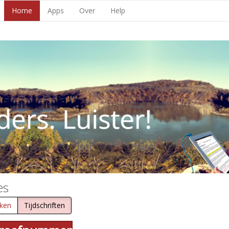
Home
Apps
Over
Help
es
ken
Tijdschriften