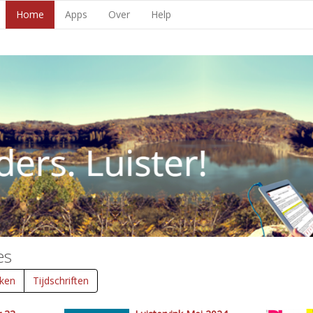
Home
Apps
Over
Help
es
ken
Tijdschriften