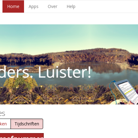
Home
Apps
Over
Help
es
ken
Tijdschriften