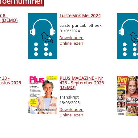
 proefnummer
 8 -
Luistervink Mei 2024
5 (DEMO)
Luisterpuntbibliotheek
01/05/2024
Downloaden
Online lezen
 33 -
PLUS MAGAZINE - Nr
gustus 2025
428 - September 2025
(DEMO)
Transkript
18/08/2025
Downloaden
Online lezen