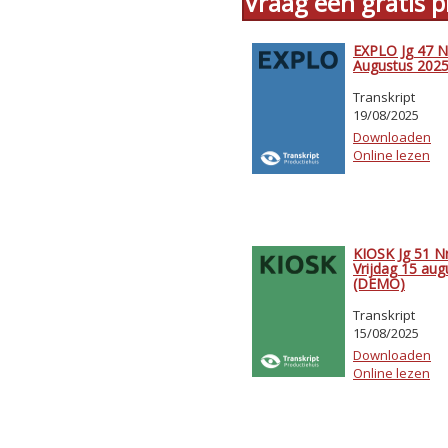
Vraag een gratis
EXPLO Jg 47 Nr
Augustus 202
Transkript
19/08/2025
Downloaden
Online lezen
KIOSK Jg 51 Nr
Vrijdag 15 au
(DEMO)
Transkript
15/08/2025
Downloaden
Online lezen