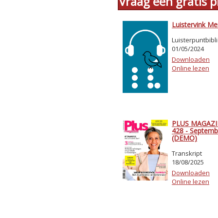
Vraag een gratis
Luistervink Me
Luisterpuntbibl
01/05/2024
Downloaden
Online lezen
PLUS MAGAZIN
428 - Septemb
(DEMO)
Transkript
18/08/2025
Downloaden
Online lezen