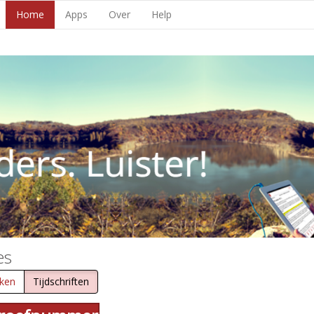
Home
Apps
Over
Help
es
ken
Tijdschriften