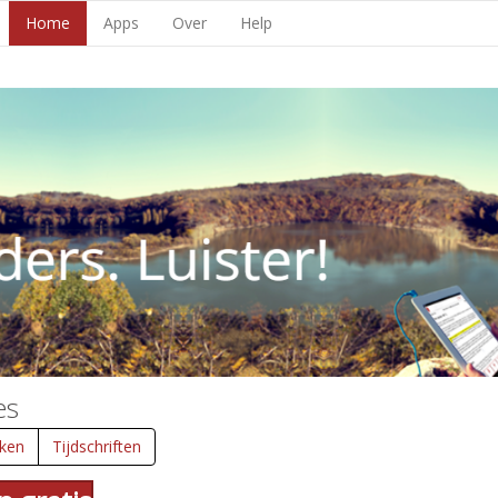
Home
Apps
Over
Help
es
ken
Tijdschriften