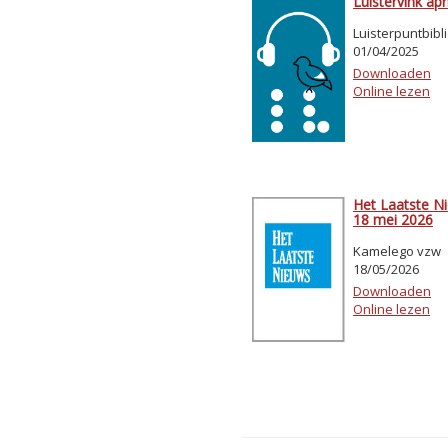
Luistervink apr
Luisterpuntbibl
01/04/2025
Downloaden
Online lezen
Het Laatste N
18 mei 2026
Kamelego vzw
18/05/2026
Downloaden
Online lezen