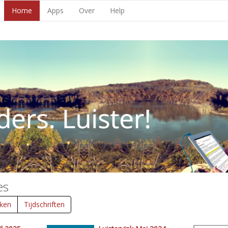
Home
Apps
Over
Help
es
ken
Tijdschriften