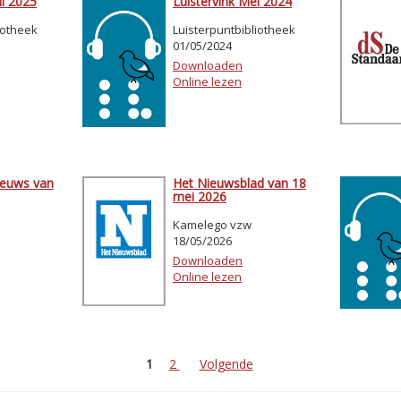
il 2025
Luistervink Mei 2024
iotheek
Luisterpuntbibliotheek
01/05/2024
Downloaden
Online lezen
ieuws van
Het Nieuwsblad van 18
mei 2026
Kamelego vzw
18/05/2026
Downloaden
Online lezen
1
2
Volgende