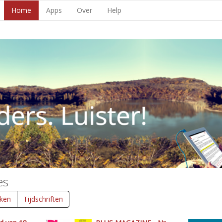
Home
Apps
Over
Help
es
ken
Tijdschriften