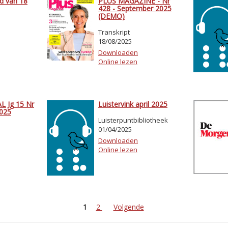
d van 18
PLUS MAGAZINE - Nr
428 - September 2025
(DEMO)
Transkript
18/08/2025
Downloaden
Online lezen
 Jg 15 Nr
Luistervink april 2025
2025
Luisterpuntbibliotheek
01/04/2025
Downloaden
Online lezen
1
2
Volgende