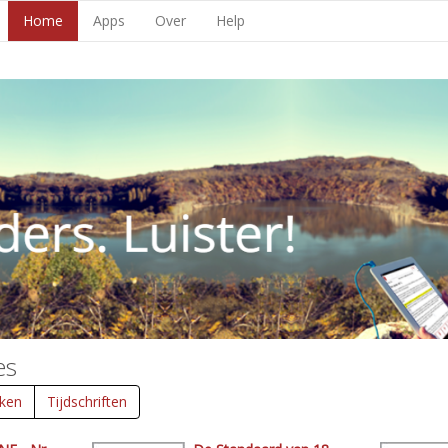
Home
Apps
Over
Help
es
ken
Tijdschriften