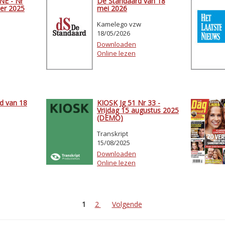
E - Nr
De Standaard van 18
er 2025
mei 2026
Kamelego vzw
18/05/2026
Downloaden
Online lezen
d van 18
KIOSK Jg 51 Nr 33 -
Vrijdag 15 augustus 2025
(DEMO)
Transkript
15/08/2025
Downloaden
Online lezen
1
2
Volgende