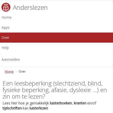
Anderslezen
Home
Apps
Over
Help
Aanmelden
Home
Over
Een leesbeperking (slechtziend, blind,
fysieke beperking, afasie, dyslexie ...) en
zin om te lezen?
Lees hier hoe je gemakkelijk
luisterboeken
,
kranten
en/of
tijdschriften
kan
luisterlezen