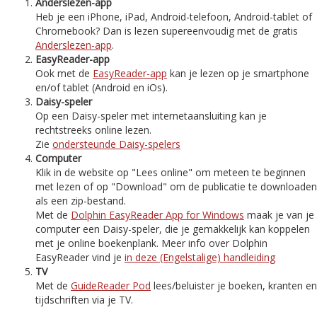
Anderslezen-app
Heb je een iPhone, iPad, Android-telefoon, Android-tablet of
Chromebook? Dan is lezen supereenvoudig met de gratis
Anderslezen-app
.
EasyReader-app
Ook met de
EasyReader-app
kan je lezen op je smartphone
en/of tablet (Android en iOs).
Daisy-speler
Op een Daisy-speler met internetaansluiting kan je
rechtstreeks online lezen.
Zie
ondersteunde Daisy-spelers
Computer
Klik in de website op "Lees online" om meteen te beginnen
met lezen of op "Download" om de publicatie te downloaden
als een zip-bestand.
Met de
Dolphin EasyReader App for Windows
maak je van je
computer een Daisy-speler, die je gemakkelijk kan koppelen
met je online boekenplank. Meer info over Dolphin
EasyReader vind je
in deze (Engelstalige) handleiding
TV
Met de
GuideReader Pod
lees/beluister je boeken, kranten en
tijdschriften via je TV.