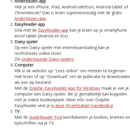
Anderslezen-app
Heb je een iPhone, iPad, Android-telefoon, Android-tablet of
Chromebook? Dan is lezen supereenvoudig met de gratis
Anderslezen-app
.
EasyReader-app
Ook met de
EasyReader-app
kan je lezen op je smartphone
en/of tablet (Android en iOs).
Daisy-speler
Op een Daisy-speler met internetaansluiting kan je
rechtstreeks online lezen.
Zie
ondersteunde Daisy-spelers
Computer
Klik in de website op "Lees online" om meteen te beginnen
met lezen of op "Download" om de publicatie te downloaden
als een zip-bestand.
Met de
Dolphin EasyReader App for Windows
maak je van je
computer een Daisy-speler, die je gemakkelijk kan koppelen
met je online boekenplank. Meer info over Dolphin
EasyReader vind je
in deze (Engelstalige) handleiding
TV
Met de
GuideReader Pod
lees/beluister je boeken, kranten en
tijdschriften via je TV.