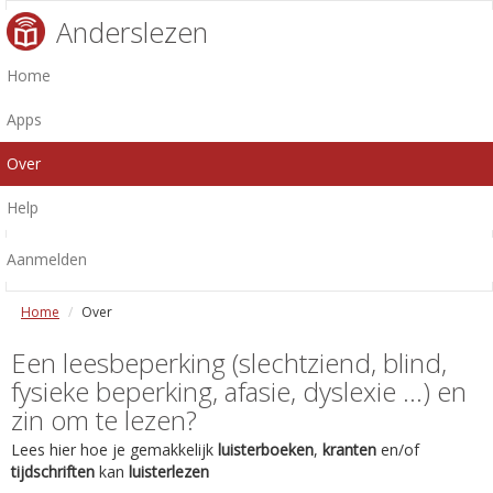
Anderslezen
Home
Apps
Over
Help
Aanmelden
Home
Over
Een leesbeperking (slechtziend, blind,
fysieke beperking, afasie, dyslexie ...) en
zin om te lezen?
Lees hier hoe je gemakkelijk
luisterboeken
,
kranten
en/of
tijdschriften
kan
luisterlezen