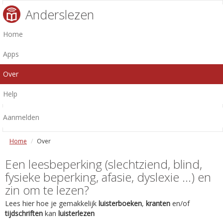
Anderslezen
Home
Apps
Over
Help
Aanmelden
Home
Over
Een leesbeperking (slechtziend, blind,
fysieke beperking, afasie, dyslexie ...) en
zin om te lezen?
Lees hier hoe je gemakkelijk
luisterboeken
,
kranten
en/of
tijdschriften
kan
luisterlezen