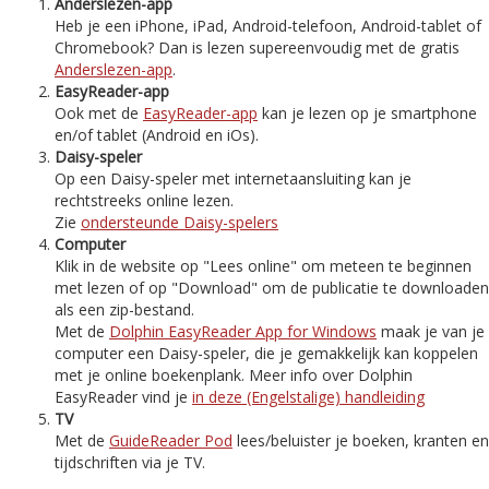
Anderslezen-app
Heb je een iPhone, iPad, Android-telefoon, Android-tablet of
Chromebook? Dan is lezen supereenvoudig met de gratis
Anderslezen-app
.
EasyReader-app
Ook met de
EasyReader-app
kan je lezen op je smartphone
en/of tablet (Android en iOs).
Daisy-speler
Op een Daisy-speler met internetaansluiting kan je
rechtstreeks online lezen.
Zie
ondersteunde Daisy-spelers
Computer
Klik in de website op "Lees online" om meteen te beginnen
met lezen of op "Download" om de publicatie te downloaden
als een zip-bestand.
Met de
Dolphin EasyReader App for Windows
maak je van je
computer een Daisy-speler, die je gemakkelijk kan koppelen
met je online boekenplank. Meer info over Dolphin
EasyReader vind je
in deze (Engelstalige) handleiding
TV
Met de
GuideReader Pod
lees/beluister je boeken, kranten en
tijdschriften via je TV.