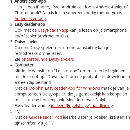
Anderslezen-app
Heb je een iPhone, iPad, Android-telefoon, Android-tablet of
Chromebook? Dan is lezen supereenvoudig met de gratis
Anderslezen-app
.
EasyReader-app
Ook met de
EasyReader-app
kan je lezen op je smartphone
en/of tablet (Android en iOs).
Daisy-speler
Op een Daisy-speler met internetaansluiting kan je
rechtstreeks online lezen.
Zie
ondersteunde Daisy-spelers
Computer
Klik in de website op "Lees online" om meteen te beginnen
met lezen of op "Download" om de publicatie te downloaden
als een zip-bestand.
Met de
Dolphin EasyReader App for Windows
maak je van je
computer een Daisy-speler, die je gemakkelijk kan koppelen
met je online boekenplank. Meer info over Dolphin
EasyReader vind je
in deze (Engelstalige) handleiding
TV
Met de
GuideReader Pod
lees/beluister je boeken, kranten en
tijdschriften via je TV.