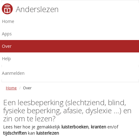
Anderslezen
Home
Apps
Over
Help
Aanmelden
Home
Over
Een leesbeperking (slechtziend, blind,
fysieke beperking, afasie, dyslexie ...) en
zin om te lezen?
Lees hier hoe je gemakkelijk
luisterboeken
,
kranten
en/of
tijdschriften
kan
luisterlezen