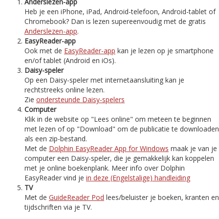
Anderslezen-app
Heb je een iPhone, iPad, Android-telefoon, Android-tablet of
Chromebook? Dan is lezen supereenvoudig met de gratis
Anderslezen-app
.
EasyReader-app
Ook met de
EasyReader-app
kan je lezen op je smartphone
en/of tablet (Android en iOs).
Daisy-speler
Op een Daisy-speler met internetaansluiting kan je
rechtstreeks online lezen.
Zie
ondersteunde Daisy-spelers
Computer
Klik in de website op "Lees online" om meteen te beginnen
met lezen of op "Download" om de publicatie te downloaden
als een zip-bestand.
Met de
Dolphin EasyReader App for Windows
maak je van je
computer een Daisy-speler, die je gemakkelijk kan koppelen
met je online boekenplank. Meer info over Dolphin
EasyReader vind je
in deze (Engelstalige) handleiding
TV
Met de
GuideReader Pod
lees/beluister je boeken, kranten en
tijdschriften via je TV.