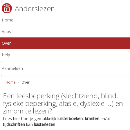
Anderslezen
Home
Apps
Over
Help
Aanmelden
Home
Over
Een leesbeperking (slechtziend, blind,
fysieke beperking, afasie, dyslexie ...) en
zin om te lezen?
Lees hier hoe je gemakkelijk
luisterboeken
,
kranten
en/of
tijdschriften
kan
luisterlezen