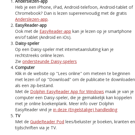
Anderslezen-app
Heb je een iPhone, iPad, Android-telefoon, Android-tablet of
Chromebook? Dan is lezen supereenvoudig met de gratis
Anderslezen-app
.
EasyReader-app
Ook met de
EasyReader-app
kan je lezen op je smartphone
en/of tablet (Android en iOs).
Daisy-speler
Op een Daisy-speler met internetaansluiting kan je
rechtstreeks online lezen.
Zie
ondersteunde Daisy-spelers
Computer
Klik in de website op "Lees online" om meteen te beginnen
met lezen of op "Download" om de publicatie te downloaden
als een zip-bestand.
Met de
Dolphin EasyReader App for Windows
maak je van je
computer een Daisy-speler, die je gemakkelijk kan koppelen
met je online boekenplank. Meer info over Dolphin
EasyReader vind je
in deze (Engelstalige) handleiding
TV
Met de
GuideReader Pod
lees/beluister je boeken, kranten en
tijdschriften via je TV.