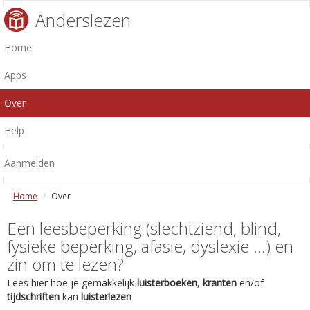
Anderslezen
Home
Apps
Over
Help
Aanmelden
Home
Over
Een leesbeperking (slechtziend, blind,
fysieke beperking, afasie, dyslexie ...) en
zin om te lezen?
Lees hier hoe je gemakkelijk
luisterboeken
,
kranten
en/of
tijdschriften
kan
luisterlezen