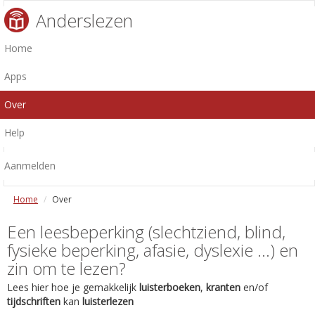
Anderslezen
Home
Apps
Over
Help
Aanmelden
Home
Over
Een leesbeperking (slechtziend, blind,
fysieke beperking, afasie, dyslexie ...) en
zin om te lezen?
Lees hier hoe je gemakkelijk
luisterboeken
,
kranten
en/of
tijdschriften
kan
luisterlezen