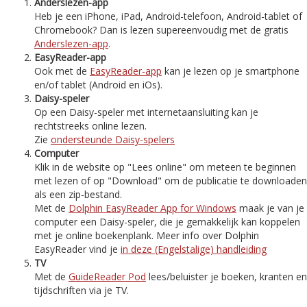
Anderslezen-app
Heb je een iPhone, iPad, Android-telefoon, Android-tablet of
Chromebook? Dan is lezen supereenvoudig met de gratis
Anderslezen-app
.
EasyReader-app
Ook met de
EasyReader-app
kan je lezen op je smartphone
en/of tablet (Android en iOs).
Daisy-speler
Op een Daisy-speler met internetaansluiting kan je
rechtstreeks online lezen.
Zie
ondersteunde Daisy-spelers
Computer
Klik in de website op "Lees online" om meteen te beginnen
met lezen of op "Download" om de publicatie te downloaden
als een zip-bestand.
Met de
Dolphin EasyReader App for Windows
maak je van je
computer een Daisy-speler, die je gemakkelijk kan koppelen
met je online boekenplank. Meer info over Dolphin
EasyReader vind je
in deze (Engelstalige) handleiding
TV
Met de
GuideReader Pod
lees/beluister je boeken, kranten en
tijdschriften via je TV.