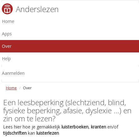
Anderslezen
Home
Apps
Over
Help
Aanmelden
Home
Over
Een leesbeperking (slechtziend, blind,
fysieke beperking, afasie, dyslexie ...) en
zin om te lezen?
Lees hier hoe je gemakkelijk
luisterboeken
,
kranten
en/of
tijdschriften
kan
luisterlezen