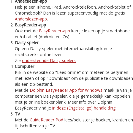
Anderslezen-app
Heb je een iPhone, iPad, Android-telefoon, Android-tablet of
Chromebook? Dan is lezen supereenvoudig met de gratis
Anderslezen-app
.
EasyReader-app
Ook met de
EasyReader-app
kan je lezen op je smartphone
en/of tablet (Android en iOs).
Daisy-speler
Op een Daisy-speler met internetaansluiting kan je
rechtstreeks online lezen.
Zie
ondersteunde Daisy-spelers
Computer
Klik in de website op "Lees online" om meteen te beginnen
met lezen of op "Download" om de publicatie te downloaden
als een zip-bestand.
Met de
Dolphin EasyReader App for Windows
maak je van je
computer een Daisy-speler, die je gemakkelijk kan koppelen
met je online boekenplank. Meer info over Dolphin
EasyReader vind je
in deze (Engelstalige) handleiding
TV
Met de
GuideReader Pod
lees/beluister je boeken, kranten en
tijdschriften via je TV.