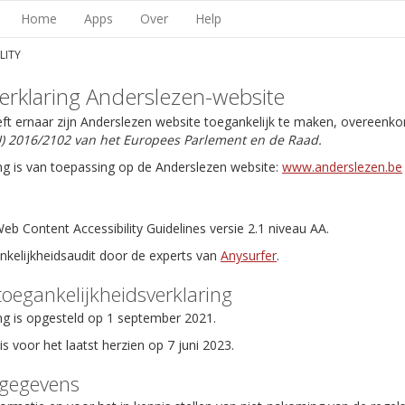
Home
Apps
Over
Help
LITY
erklaring Anderslezen-website
eft ernaar zijn Anderslezen website toegankelijk te maken, overeenk
EU) 2016/2102 van het Europees Parlement en de Raad.
ng is van toepassing op de Anderslezen website:
www.anderslezen.be
b Content Accessibility Guidelines versie 2.1 niveau AA.
ankelijkheidsaudit door de experts van
Anysurfer
.
toegankelijkheidsverklaring
ng is opgesteld op 1 september 2021.
is voor het laatst herzien op 7 juni 2023.
tgegevens