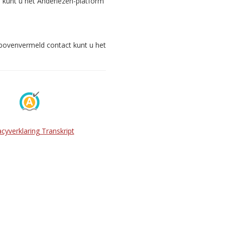
s kunt u het Anderlezen-platform
 bovenvermeld contact kunt u het
acyverklaring Transkript