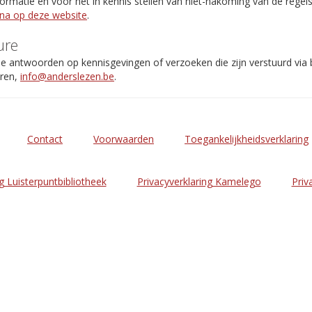
rmatie en voor het in kennis stellen van niet-nakoming van de regel
ina op deze website
.
ure
de antwoorden op kennisgevingen of verzoeken die zijn verstuurd via
eren,
info@anderslezen.be
.
Contact
Voorwaarden
Toegankelijkheidsverklaring
g Luisterpuntbibliotheek
Privacyverklaring Kamelego
Priv