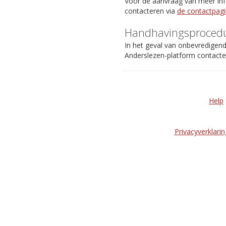
Voor de aanvraag van meer info
contacteren via
de contactpag
Handhavingsproced
In het geval van onbevredigen
Anderslezen-platform contact
Help
Privacyverklarin