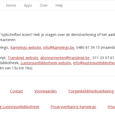
Home
Apps
Over
Help
 tijdschriften lezen? Heb je vragen over de dienstverlening of het aa
tacteren:
elego,
Kamelego website
,
info@kamelego.be
, 0480 61 59 15 (maand
ript,
Transkript website
,
abonnementen@transkript.be
, 011 23 07 61
bibliotheek,
Luisterpuntbibliotheek website
,
info@luisterpuntbibliothe
en van 13u tot 16u)
Contact
Voorwaarden
Toegankelijkheidsverklaring
g Luisterpuntbibliotheek
Privacyverklaring Kamelego
Priv