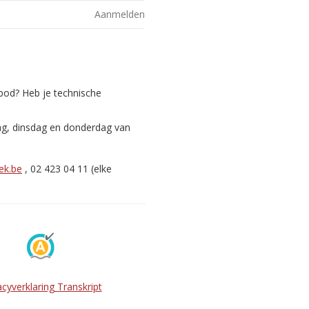
Aanmelden
nbod? Heb je technische
ag, dinsdag en donderdag van
ek.be
, 02 423 04 11 (elke
acyverklaring Transkript