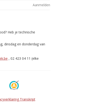
Aanmelden
nbod? Heb je technische
ag, dinsdag en donderdag van
ek.be
, 02 423 04 11 (elke
acyverklaring Transkript