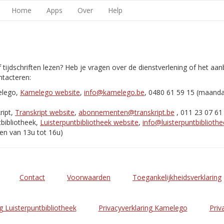
Home
Apps
Over
Help
 tijdschriften lezen? Heb je vragen over de dienstverlening of het aa
tacteren:
elego,
Kamelego website
,
info@kamelego.be
, 0480 61 59 15 (maand
ript,
Transkript website
,
abonnementen@transkript.be
, 011 23 07 61
bibliotheek,
Luisterpuntbibliotheek website
,
info@luisterpuntbibliothe
en van 13u tot 16u)
Contact
Voorwaarden
Toegankelijkheidsverklaring
g Luisterpuntbibliotheek
Privacyverklaring Kamelego
Priv