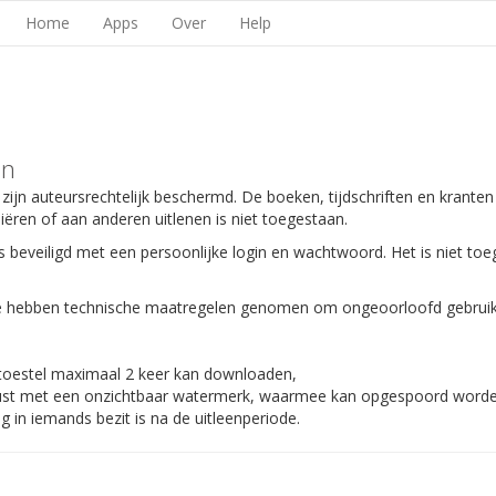
Home
Apps
Over
Help
en
 zijn auteursrechtelijk beschermd. De boeken, tijdschriften en kranten
piëren of aan anderen uitlenen is niet toegestaan.
s beveiligd met een persoonlijke login en wachtwoord. Het is niet toe
 We hebben technische maatregelen genomen om ongeoorloofd gebruik
 toestel maximaal 2 keer kan downloaden,
gerust met een onzichtbaar watermerk, waarmee kan opgespoord worden
 in iemands bezit is na de uitleenperiode.