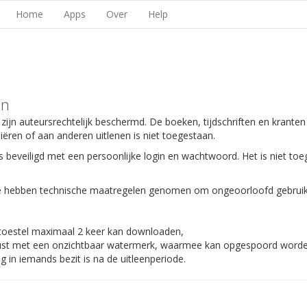
Home
Apps
Over
Help
en
 zijn auteursrechtelijk beschermd. De boeken, tijdschriften en kranten
piëren of aan anderen uitlenen is niet toegestaan.
s beveiligd met een persoonlijke login en wachtwoord. Het is niet toe
 We hebben technische maatregelen genomen om ongeoorloofd gebruik
 toestel maximaal 2 keer kan downloaden,
gerust met een onzichtbaar watermerk, waarmee kan opgespoord worden
 in iemands bezit is na de uitleenperiode.