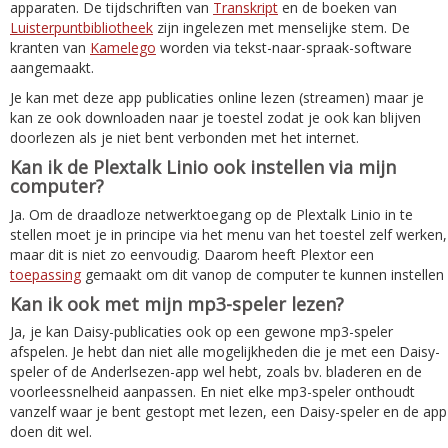
apparaten. De tijdschriften van
Transkript
en de boeken van
Luisterpuntbibliotheek
zijn ingelezen met menselijke stem. De
kranten van
Kamelego
worden via tekst-naar-spraak-software
aangemaakt.
Je kan met deze app publicaties online lezen (streamen) maar je
kan ze ook downloaden naar je toestel zodat je ook kan blijven
doorlezen als je niet bent verbonden met het internet.
Kan ik de Plextalk Linio ook instellen via mijn
computer?
Ja. Om de draadloze netwerktoegang op de Plextalk Linio in te
stellen moet je in principe via het menu van het toestel zelf werken,
maar dit is niet zo eenvoudig. Daarom heeft Plextor een
toepassing
gemaakt om dit vanop de computer te kunnen instellen
Kan ik ook met mijn mp3-speler lezen?
Ja, je kan Daisy-publicaties ook op een gewone mp3-speler
afspelen. Je hebt dan niet alle mogelijkheden die je met een Daisy-
speler of de Anderlsezen-app wel hebt, zoals bv. bladeren en de
voorleessnelheid aanpassen. En niet elke mp3-speler onthoudt
vanzelf waar je bent gestopt met lezen, een Daisy-speler en de app
doen dit wel.