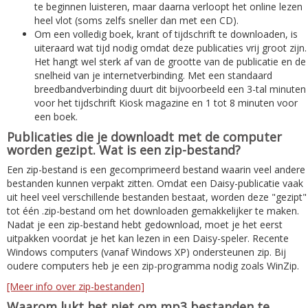
te beginnen luisteren, maar daarna verloopt het online lezen
heel vlot (soms zelfs sneller dan met een CD).
Om een volledig boek, krant of tijdschrift te downloaden, is
uiteraard wat tijd nodig omdat deze publicaties vrij groot zijn.
Het hangt wel sterk af van de grootte van de publicatie en de
snelheid van je internetverbinding. Met een standaard
breedbandverbinding duurt dit bijvoorbeeld een 3-tal minuten
voor het tijdschrift Kiosk magazine en 1 tot 8 minuten voor
een boek.
Publicaties die je downloadt met de computer
worden gezipt. Wat is een zip-bestand?
Een zip-bestand is een gecomprimeerd bestand waarin veel andere
bestanden kunnen verpakt zitten. Omdat een Daisy-publicatie vaak
uit heel veel verschillende bestanden bestaat, worden deze "gezipt"
tot één .zip-bestand om het downloaden gemakkelijker te maken.
Nadat je een zip-bestand hebt gedownload, moet je het eerst
uitpakken voordat je het kan lezen in een Daisy-speler. Recente
Windows computers (vanaf Windows XP) ondersteunen zip. Bij
oudere computers heb je een zip-programma nodig zoals WinZip.
[Meer info over zip-bestanden]
Waarom lukt het niet om mp3 bestanden te