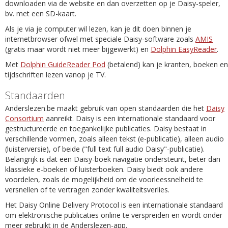
downloaden via de website en dan overzetten op je Daisy-speler,
bv. met een SD-kaart.
Als je via je computer wil lezen, kan je dit doen binnen je
internetbrowser ofwel met speciale Daisy-software zoals
AMIS
(gratis maar wordt niet meer bijgewerkt) en
Dolphin EasyReader
.
Met
Dolphin GuideReader Pod
(betalend) kan je kranten, boeken en
tijdschriften lezen vanop je TV.
Standaarden
Anderslezen.be maakt gebruik van open standaarden die het
Daisy
Consortium
aanreikt. Daisy is een internationale standaard voor
gestructureerde en toegankelijke publicaties. Daisy bestaat in
verschillende vormen, zoals alleen tekst (e-publicatie), alleen audio
(luisterversie), of beide ("full text full audio Daisy"-publicatie).
Belangrijk is dat een Daisy-boek navigatie ondersteunt, beter dan
klassieke e-boeken of luisterboeken. Daisy biedt ook andere
voordelen, zoals de mogelijkheid om de voorleessnelheid te
versnellen of te vertragen zonder kwaliteitsverlies.
Het Daisy Online Delivery Protocol is een internationale standaard
om elektronische publicaties online te verspreiden en wordt onder
meer gebruikt in de Anderslezen-app.