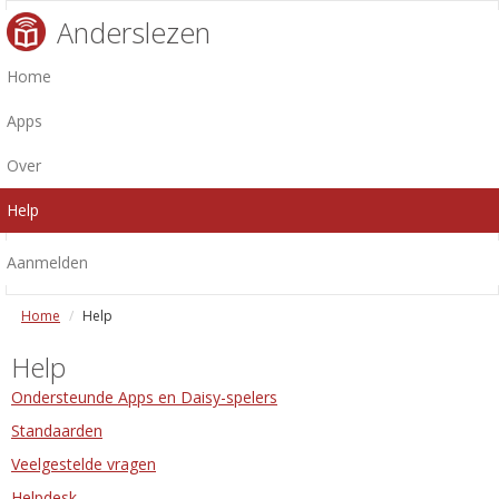
Anderslezen
Home
Apps
Over
Help
Aanmelden
Home
Help
Help
Ondersteunde Apps en Daisy-spelers
Standaarden
Veelgestelde vragen
Helpdesk