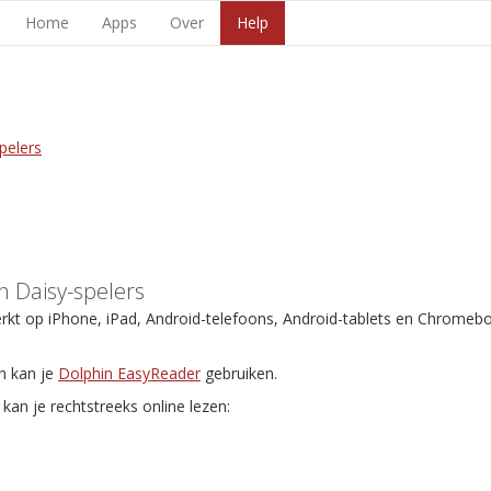
Home
Apps
Over
Help
pelers
 Daisy-spelers
erkt op iPhone, iPad, Android-telefoons, Android-tablets en Chromeb
n kan je
Dolphin EasyReader
gebruiken.
kan je rechtstreeks online lezen: