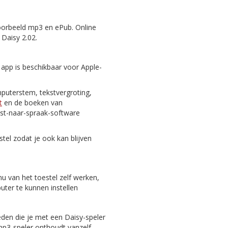
oorbeeld mp3 en ePub. Online
 Daisy 2.02.
 app is beschikbaar voor Apple-
puterstem, tekstvergroting,
t
en de boeken van
st-naar-spraak-software
tel zodat je ook kan blijven
nu van het toestel zelf werken,
er te kunnen instellen
eden die je met een Daisy-speler
 mp3-speler onthoudt vanzelf