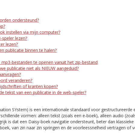
orden ondersteund?
pp?
ook instellen via mijn computer?
-speler lezen?
er lezen?
n publicatie binnen te halen?
 mp3-bestanden te openen vanuit het zip-bestand
e publicatie niet als NIEUW aangeduid?
aanvragen?
oord veranderen?
ijdschriften of kranten kopen?
 de tekst van een publicatie in de web-speler?
mation SYstem) is een internationale standaard voor gestructureerde 
rschillende vormen: alleen tekst (zoals een e-boek), alleen audio (zoal
ijk is dat een Daisy-boek navigatie ondersteunt, beter dan klassieke 
boek, van zin naar zin springen en de voorleessnelheid vertragen of 