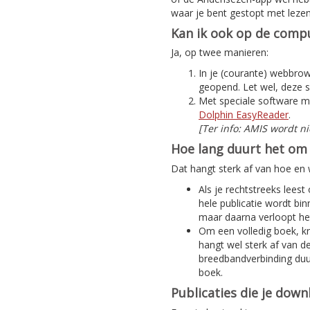
waar je bent gestopt met lezen
Kan ik ook op de compu
Ja, op twee manieren:
In je (courante) webbrows
geopend. Let wel, deze s
Met speciale software m
Dolphin EasyReader
.
[Ter info: AMIS wordt n
Hoe lang duurt het om 
Dat hangt sterk af van hoe en w
Als je rechtstreeks leest
hele publicatie wordt bi
maar daarna verloopt het
Om een volledig boek, kra
hangt wel sterk af van d
breedbandverbinding duur
boek.
Publicaties die je dow