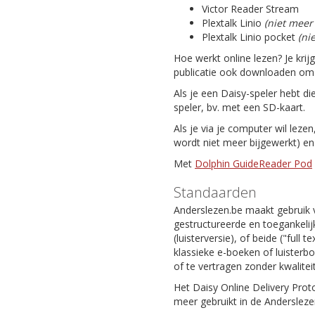
Victor Reader Stream
Plextalk Linio
(niet meer
Plextalk Linio pocket
(ni
Hoe werkt online lezen? Je krij
publicatie ook downloaden om da
Als je een Daisy-speler hebt di
speler, bv. met een SD-kaart.
Als je via je computer wil leze
wordt niet meer bijgewerkt) e
Met
Dolphin GuideReader Pod
Standaarden
Anderslezen.be maakt gebruik 
gestructureerde en toegankelijk
(luisterversie), of beide ("full
klassieke e-boeken of luisterb
of te vertragen zonder kwaliteit
Het Daisy Online Delivery Prot
meer gebruikt in de Andersleze