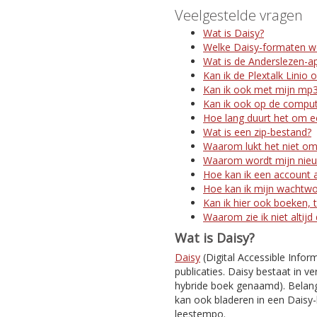
Veelgestelde vragen
Wat is Daisy?
Welke Daisy-formaten w
Wat is de Anderslezen-a
Kan ik de Plextalk Linio 
Kan ik ook met mijn mp3
Kan ik ook op de comput
Hoe lang duurt het om ee
Wat is een zip-bestand?
Waarom lukt het niet om
Waarom wordt mijn nieuw
Hoe kan ik een account 
Hoe kan ik mijn wachtw
Kan ik hier ook boeken, t
Waarom zie ik niet altijd
Wat is Daisy?
Daisy
(Digital Accessible Infor
publicaties. Daisy bestaat in ve
hybride boek genaamd). Belangr
kan ook bladeren in een Daisy-
leestempo.