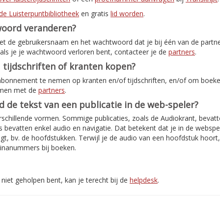
de Luisterpuntbibliotheek
en gratis
lid worden
.
woord veranderen?
met de gebruikersnaam en het wachtwoord dat je bij één van de partn
als je je wachtwoord verloren bent, contacteer je de
partners
.
 tijdschriften of kranten kopen?
abonnement te nemen op kranten en/of tijdschriften, en/of om boeken
emen met de
partners
.
jd de tekst van een publicatie in de web-speler?
rschillende vormen. Sommige publicaties, zoals de Audiokrant, bevatte
bevatten enkel audio en navigatie. Dat betekent dat je in de webspe
jgt, bv. de hoofdstukken. Terwijl je de audio van een hoofdstuk hoort
inanummers bij boeken.
niet geholpen bent, kan je terecht bij de
helpdesk
.