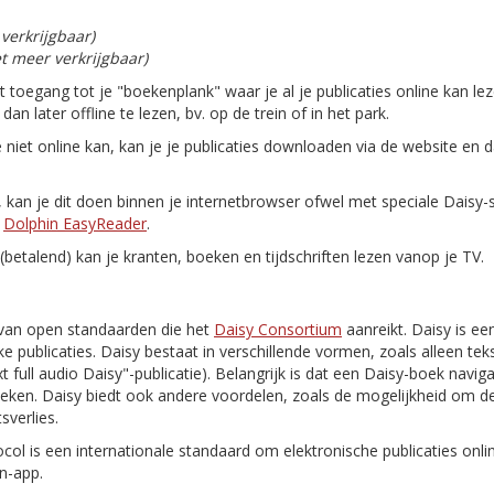
 verkrijgbaar)
et meer verkrijgbaar)
gt toegang tot je "boekenplank" waar je al je publicaties online kan le
n later offline te lezen, bv. op de trein of in het park.
e niet online kan, kan je je publicaties downloaden via de website en 
n, kan je dit doen binnen je internetbrowser ofwel met speciale Daisy
n
Dolphin EasyReader
.
(betalend) kan je kranten, boeken en tijdschriften lezen vanop je TV.
van open standaarden die het
Daisy Consortium
aanreikt. Daisy is ee
e publicaties. Daisy bestaat in verschillende vormen, zoals alleen tekst
 text full audio Daisy"-publicatie). Belangrijk is dat een Daisy-boek navi
oeken. Daisy biedt ook andere voordelen, zoals de mogelijkheid om de
sverlies.
ocol is een internationale standaard om elektronische publicaties onl
n-app.