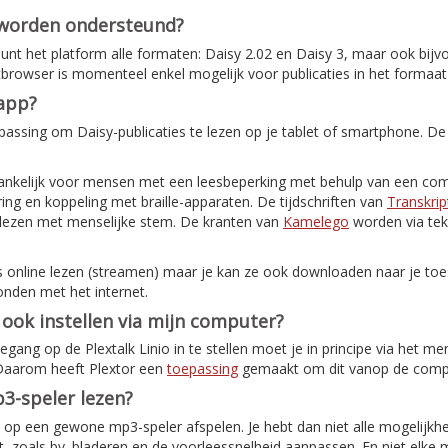
 worden ondersteund?
nt het platform alle formaten: Daisy 2.02 en Daisy 3, maar ook bijv
etbrowser is momenteel enkel mogelijk voor publicaties in het formaat
-app?
assing om Daisy-publicaties te lezen op je tablet of smartphone. De
ankelijk voor mensen met een leesbeperking met behulp van een com
ing en koppeling met braille-apparaten. De tijdschriften van
Transkrip
elezen met menselijke stem. De kranten van
Kamelego
worden via tek
s online lezen (streamen) maar je kan ze ook downloaden naar je toes
onden met het internet.
o ook instellen via mijn computer?
ang op de Plextalk Linio in te stellen moet je in principe via het me
 Daarom heeft Plextor een
toepassing
gemaakt om dit vanop de comput
3-speler lezen?
ok op een gewone mp3-speler afspelen. Je hebt dan niet alle mogelijkh
, zoals bv. bladeren en de voorleessnelheid aanpassen. En niet elke