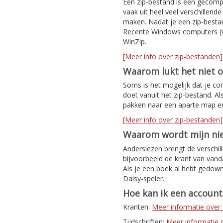
Een zip-bestand is een gecomp
vaak uit heel veel verschillen
maken. Nadat je een zip-bestan
Recente Windows computers (v
WinZip.
[Meer info over zip-bestanden]
Waarom lukt het niet 
Soms is het mogelijk dat je co
doet vanuit het zip-bestand. Al
pakken naar een aparte map e
[Meer info over zip-bestanden]
Waarom wordt mijn nie
Anderslezen brengt de verschil
bijvoorbeeld de krant van van
Als je een boek al hebt gedown
Daisy-speler.
Hoe kan ik een accoun
Kranten:
Meer informatie ove
Tijdschriften:
Meer informatie ov