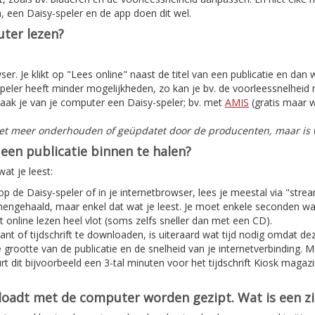
, een Daisy-speler en de app doen dit wel.
ter lezen?
er. Je klikt op "Lees online" naast de titel van een publicatie en dan
peler heeft minder mogelijkheden, zo kan je bv. de voorleessnelheid n
aak je van je computer een Daisy-speler; bv. met
AMIS
(gratis maar w
iet meer onderhouden of geüpdatet door de producenten, maar is w
een publicatie binnen te halen?
at je leest:
 op de Daisy-speler of in je internetbrowser, lees je meestal via "stre
nnengehaald, maar enkel dat wat je leest. Je moet enkele seconden w
 online lezen heel vlot (soms zelfs sneller dan met een CD).
nt of tijdschrift te downloaden, is uiteraard wat tijd nodig omdat deze
e grootte van de publicatie en de snelheid van je internetverbinding. 
t dit bijvoorbeeld een 3-tal minuten voor het tijdschrift Kiosk magaz
nloadt met de computer worden gezipt. Wat is een z