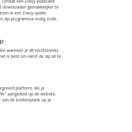
. Omdat een Daisy-publicatie
het downloaden gemakkelijker te
ezen in een Daisy-speler.
en zip-programma nodig zoals
d?
len wanneer je dit rechtstreeks
et is best om eerst de zip uit te
egreerd platform. Als je
EUW" aangeduid op de website.
ht van de boekenplank op je