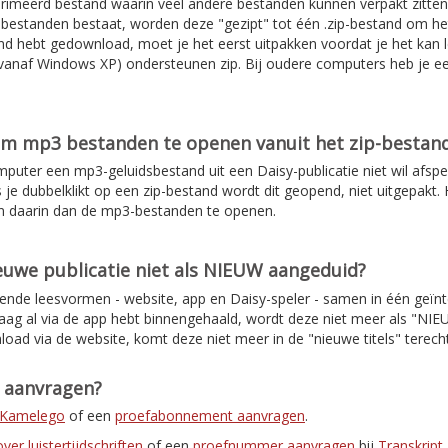
rimeerd bestand waarin veel andere bestanden kunnen verpakt zitten
de bestanden bestaat, worden deze "gezipt" tot één .zip-bestand om 
d hebt gedownload, moet je het eerst uitpakken voordat je het kan l
anaf Windows XP) ondersteunen zip. Bij oudere computers heb je e
om mp3 bestanden te openen vanuit het zip-bestan
mputer een mp3-geluidsbestand uit een Daisy-publicatie niet wil afspe
s je dubbelklikt op een zip-bestand wordt dit geopend, niet uitgepakt. H
n daarin dan de mp3-bestanden te openen.
uwe publicatie niet als NIEUW aangeduid?
lende leesvormen - website, app en Daisy-speler - samen in één geïnt
daag al via de app hebt binnengehaald, wordt deze niet meer als "NI
load via de website, komt deze niet meer in de "nieuwe titels" terec
t aanvragen?
r Kamelego
of een
proefabonnement aanvragen
.
er luistertijdschriften
of een
proefnummer aanvragen
bij
Transkript
.