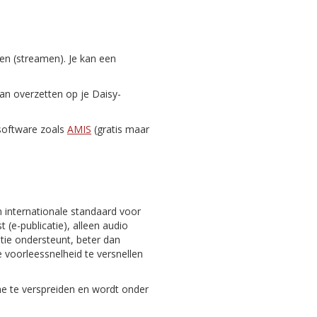
zen (streamen). Je kan een
dan overzetten op je Daisy-
-software zoals
AMIS
(gratis maar
n internationale standaard voor
 (e-publicatie), alleen audio
gatie ondersteunt, beter dan
 voorleessnelheid te versnellen
ine te verspreiden en wordt onder