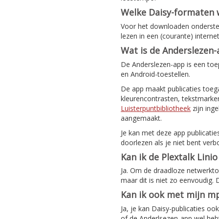
Welke Daisy-formaten
Voor het downloaden ondersteu
lezen in een (courante) intern
Wat is de Anderslezen
De Anderslezen-app is een toep
en Android-toestellen.
De app maakt publicaties toeg
kleurencontrasten, tekstmarker
Luisterpuntbibliotheek
zijn ing
aangemaakt.
Je kan met deze app publicatie
doorlezen als je niet bent verb
Kan ik de Plextalk Lini
Ja. Om de draadloze netwerktoeg
maar dit is niet zo eenvoudig.
Kan ik ook met mijn mp
Ja, je kan Daisy-publicaties o
of de Anderlsezen-app wel hebt