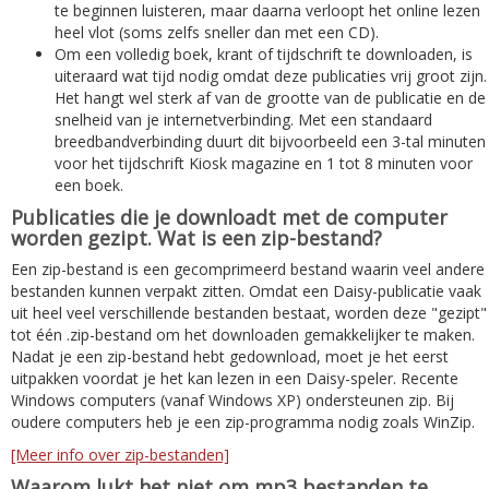
te beginnen luisteren, maar daarna verloopt het online lezen
heel vlot (soms zelfs sneller dan met een CD).
Om een volledig boek, krant of tijdschrift te downloaden, is
uiteraard wat tijd nodig omdat deze publicaties vrij groot zijn.
Het hangt wel sterk af van de grootte van de publicatie en de
snelheid van je internetverbinding. Met een standaard
breedbandverbinding duurt dit bijvoorbeeld een 3-tal minuten
voor het tijdschrift Kiosk magazine en 1 tot 8 minuten voor
een boek.
Publicaties die je downloadt met de computer
worden gezipt. Wat is een zip-bestand?
Een zip-bestand is een gecomprimeerd bestand waarin veel andere
bestanden kunnen verpakt zitten. Omdat een Daisy-publicatie vaak
uit heel veel verschillende bestanden bestaat, worden deze "gezipt"
tot één .zip-bestand om het downloaden gemakkelijker te maken.
Nadat je een zip-bestand hebt gedownload, moet je het eerst
uitpakken voordat je het kan lezen in een Daisy-speler. Recente
Windows computers (vanaf Windows XP) ondersteunen zip. Bij
oudere computers heb je een zip-programma nodig zoals WinZip.
[Meer info over zip-bestanden]
Waarom lukt het niet om mp3 bestanden te