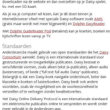
downloaden via de website en dan overzetten op je Daisy-speler,
bv. met een SD-kaart.
Als je via je computer wil lezen, kan je dit doen binnen je
internetbrowser ofwel met speciale Daisy-software zoals
AMIS
(gratis maar wordt niet meer bijgewerkt) en
Dolphin EasyReader
.
Met
Dolphin GuideReader Pod
(betalend) kan je kranten, boeken en
tijdschriften lezen vanop je TV.
Standaarden
Anderslezen.be maakt gebruik van open standaarden die het
Daisy
Consortium
aanreikt. Daisy is een internationale standaard voor
gestructureerde en toegankelijke publicaties. Daisy bestaat in
verschillende vormen, zoals alleen tekst (e-publicatie), alleen audio
(luisterversie), of beide ("full text full audio Daisy"-publicatie).
Belangrijk is dat een Daisy-boek navigatie ondersteunt, beter dan
klassieke e-boeken of luisterboeken. Daisy biedt ook andere
voordelen, zoals de mogelijkheid om de voorleessnelheid te
versnellen of te vertragen zonder kwaliteitsverlies.
Het Daisy Online Delivery Protocol is een internationale standaard
om elektronische publicaties online te verspreiden en wordt onder
meer gebruikt in de Anderslezen-app.