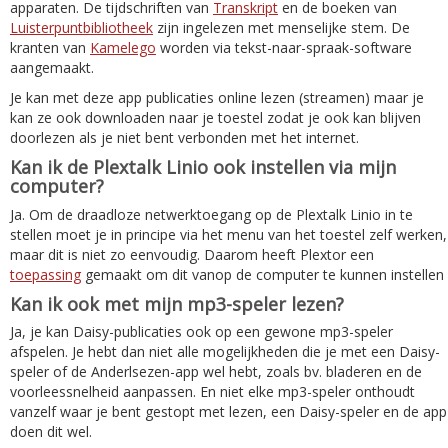
apparaten. De tijdschriften van
Transkript
en de boeken van
Luisterpuntbibliotheek
zijn ingelezen met menselijke stem. De
kranten van
Kamelego
worden via tekst-naar-spraak-software
aangemaakt.
Je kan met deze app publicaties online lezen (streamen) maar je
kan ze ook downloaden naar je toestel zodat je ook kan blijven
doorlezen als je niet bent verbonden met het internet.
Kan ik de Plextalk Linio ook instellen via mijn
computer?
Ja. Om de draadloze netwerktoegang op de Plextalk Linio in te
stellen moet je in principe via het menu van het toestel zelf werken,
maar dit is niet zo eenvoudig. Daarom heeft Plextor een
toepassing
gemaakt om dit vanop de computer te kunnen instellen
Kan ik ook met mijn mp3-speler lezen?
Ja, je kan Daisy-publicaties ook op een gewone mp3-speler
afspelen. Je hebt dan niet alle mogelijkheden die je met een Daisy-
speler of de Anderlsezen-app wel hebt, zoals bv. bladeren en de
voorleessnelheid aanpassen. En niet elke mp3-speler onthoudt
vanzelf waar je bent gestopt met lezen, een Daisy-speler en de app
doen dit wel.