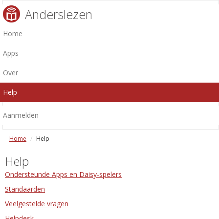
Anderslezen
Home
Apps
Over
Help
Aanmelden
Home
Help
Help
Ondersteunde Apps en Daisy-spelers
Standaarden
Veelgestelde vragen
Helpdesk