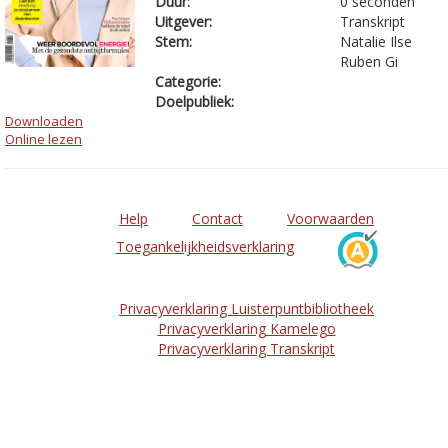
Duur:
0 seconden
Uitgever:
Transkript
Stem:
Natalie Ilse
Ruben Gi
Categorie:
Doelpubliek:
Downloaden
Online lezen
Help
Contact
Voorwaarden
Toegankelijkheidsverklaring
Privacyverklaring Luisterpuntbibliotheek
Privacyverklaring Kamelego
Privacyverklaring Transkript