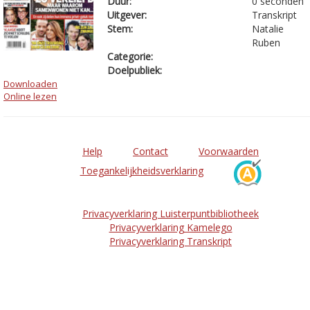
Duur:
0 seconden
Uitgever:
Transkript
Stem:
Natalie
Ruben
Categorie:
Doelpubliek:
Downloaden
Online lezen
Help
Contact
Voorwaarden
Toegankelijkheidsverklaring
Privacyverklaring Luisterpuntbibliotheek
Privacyverklaring Kamelego
Privacyverklaring Transkript