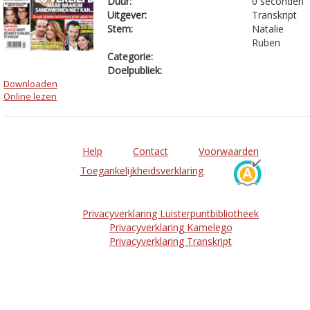
Duur:
0 seconden
Uitgever:
Transkript
Stem:
Natalie
Ruben
Categorie:
Doelpubliek:
Downloaden
Online lezen
Help
Contact
Voorwaarden
Toegankelijkheidsverklaring
Privacyverklaring Luisterpuntbibliotheek
Privacyverklaring Kamelego
Privacyverklaring Transkript