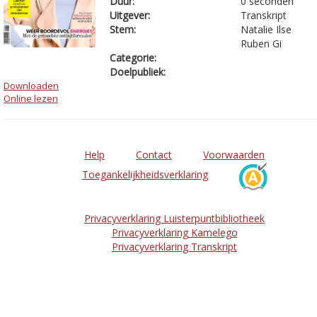
Duur:
0 seconden
Uitgever:
Transkript
Stem:
Natalie Ilse
Ruben Gi
Categorie:
Doelpubliek:
Downloaden
Online lezen
Help
Contact
Voorwaarden
Toegankelijkheidsverklaring
Privacyverklaring Luisterpuntbibliotheek
Privacyverklaring Kamelego
Privacyverklaring Transkript