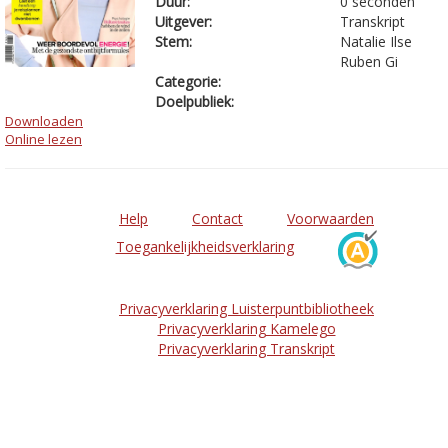
Duur:
0 seconden
Uitgever:
Transkript
Stem:
Natalie Ilse
Ruben Gi
Categorie:
Doelpubliek:
Downloaden
Online lezen
Help
Contact
Voorwaarden
Toegankelijkheidsverklaring
Privacyverklaring Luisterpuntbibliotheek
Privacyverklaring Kamelego
Privacyverklaring Transkript