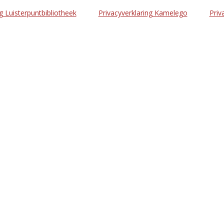
g Luisterpuntbibliotheek
Privacyverklaring Kamelego
Priv