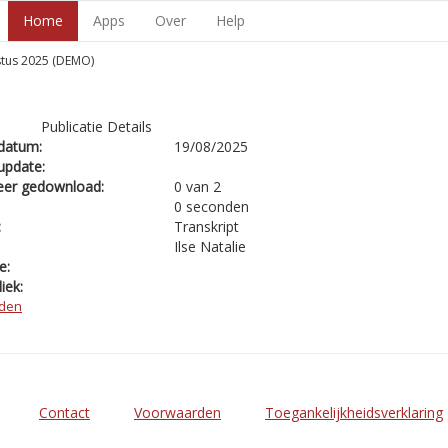
Home
Apps
Over
Help
stus 2025 (DEMO)
Publicatie Details
datum:
19/08/2025
update:
eer gedownload:
0 van 2
0 seconden
:
Transkript
Ilse Natalie
e:
iek:
den
Contact
Voorwaarden
Toegankelijkheidsverklaring