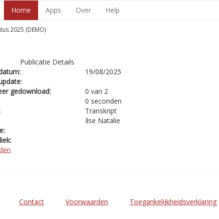
Home
Apps
Over
Help
stus 2025 (DEMO)
Publicatie Details
datum:
19/08/2025
update:
eer gedownload:
0 van 2
0 seconden
:
Transkript
Ilse Natalie
e:
iek:
den
Contact
Voorwaarden
Toegankelijkheidsverklaring