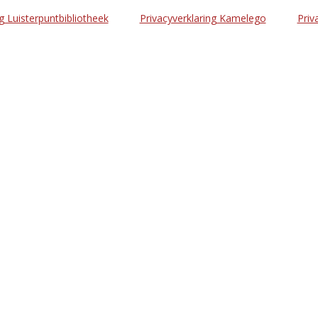
g Luisterpuntbibliotheek
Privacyverklaring Kamelego
Priv