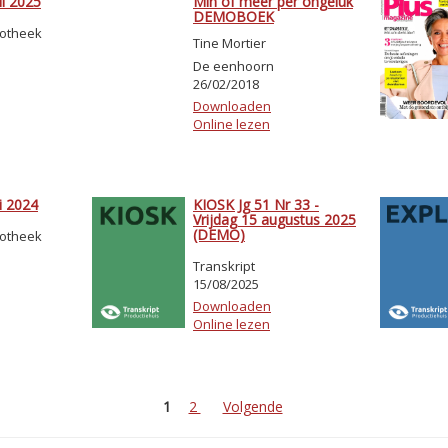
il 2025
Min of meer per ongeluk
DEMOBOEK
iotheek
Tine Mortier
De eenhoorn
26/02/2018
Downloaden
Online lezen
i 2024
KIOSK Jg 51 Nr 33 -
Vrijdag 15 augustus 2025
(DEMO)
iotheek
Transkript
15/08/2025
Downloaden
Online lezen
1
2
Volgende