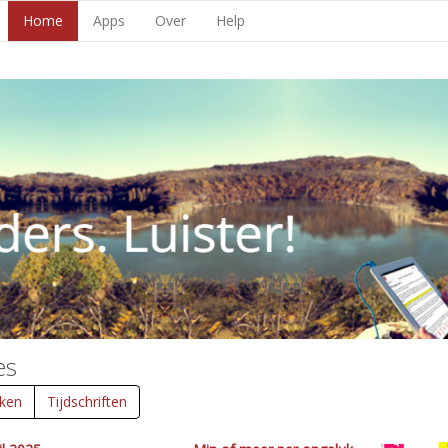
Home
Apps
Over
Help
es
ken
Tijdschriften