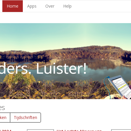
Home
Apps
Over
Help
es
ken
Tijdschriften