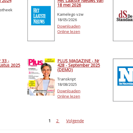
i 2024
Het Laatste Nieuws van
18 mei 2026
iotheek
Kamelego vzw
18/05/2026
Downloaden
Online lezen
 33 -
PLUS MAGAZINE - Nr
gustus 2025
428 - September 2025
(DEMO)
Transkript
18/08/2025
Downloaden
Online lezen
1
2
Volgende