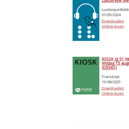
Luistervink Me
Luisterpuntbibl
01/05/2024
Downloaden
Online lezen
KIOSK Jg 51 Nr
Vrijdag 15 au
(DEMO)
Transkript
15/08/2025
Downloaden
Online lezen